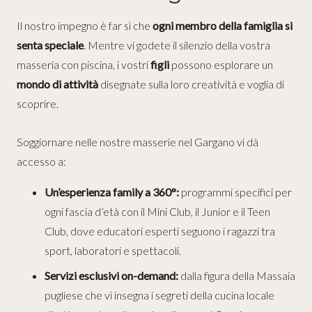
Il nostro impegno è far sì che
ogni membro della famiglia si
senta speciale
. Mentre vi godete il silenzio della vostra
masseria con piscina, i vostri
figli
possono esplorare un
mondo di attività
disegnate sulla loro creatività e voglia di
scoprire.
Soggiornare nelle nostre masserie nel Gargano vi dà
accesso a:
Un’esperienza family a 360°:
programmi specifici per
ogni fascia d’età con il Mini Club, il Junior e il Teen
Club, dove educatori esperti seguono i ragazzi tra
sport, laboratori e spettacoli.
Servizi esclusivi on-demand:
dalla figura della Massaia
pugliese che vi insegna i segreti della cucina locale