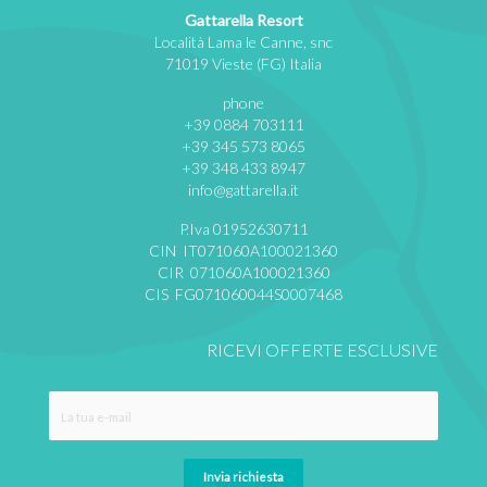
Gattarella Resort
Località Lama le Canne, snc
71019 Vieste (FG) Italia
phone
+39 0884 703111
+39 345 573 8065
+39 348 433 8947
info@gattarella.it
P.Iva 01952630711
CIN IT071060A100021360
CIR 071060A100021360
CIS FG071060044S0007468
RICEVI OFFERTE ESCLUSIVE
Invia richiesta