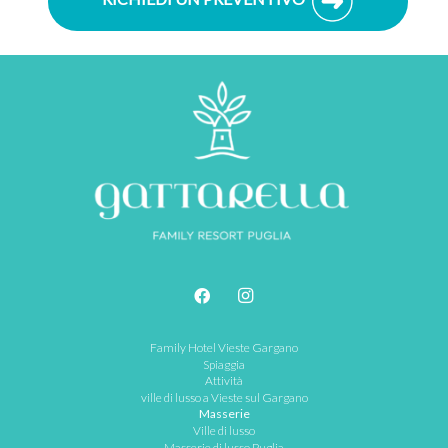
Family Hotel Vieste Gargano
Spiaggia
Attività
ville di lusso a Vieste sul Gargano
Masserie
Ville di lusso
Masserie di lusso Puglia