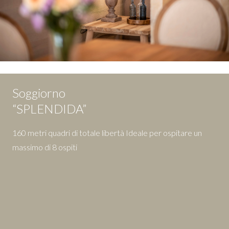
Soggiorno
“SPLENDIDA”
160 metri quadri di totale libertà Ideale per ospitare un
massimo di 8 ospiti