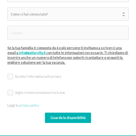
Se la tua famiglia è composta da 6 o più persone ti invitiamo a scriverci una 
email a 
info@gattarella.it
 con tutte le informazioni necessarie. Ti chiediamo di 
inserire anche un numero di telefono per poterti ricontattare e proporti la 
migliore soluzione per la tua vacanza. 
Accetto l'informativa sulla privacy
Voglio ricevere promozioni esclusive
Leggi la 
privacy policy
Guarda la disponibilità