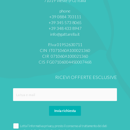
71019 Vieste (FG) Italia
phone
+39 0884 703111
+39 345 573 8065
+39 348 433 8947
info@gattarella.it
P.Iva 01952630711
CIN IT071060A100021360
CIR 071060A100021360
CIS FG071060044S0007468
RICEVI OFFERTE ESCLUSIVE
Invia richiesta
Letta l’informativa privacy, presto il consenso al trattamento dei dati