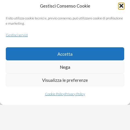
Gestisci Consenso Cookie
Il sito utilizza cookie tecnici e, previo consenso, può utilizzare cookie di profilazione
e marketing.
Gestisci servizi
Accetta
Nega
Visualizza le preferenze
Natura e relax
Cookie Policy
Privacy Policy
Rilassarti al sole, godendoti la felicità dei bambini che
giocano in spiaggia con i loro amici e con gli animatori.
Passeggiare o fare fitness nella pineta sul mare,