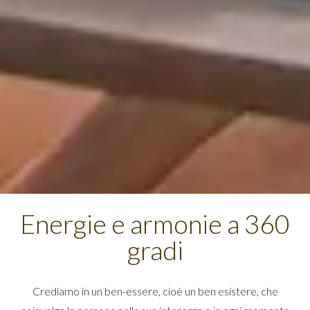
Energie e armonie a 360
gradi
Crediamo in un ben-essere, cioè un ben esistere, che