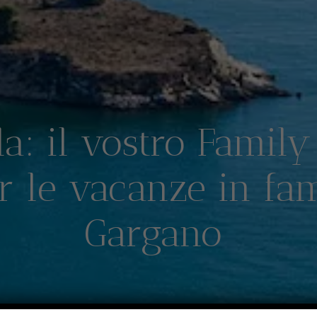
la: il vostro Family
r le vacanze in fam
Gargano