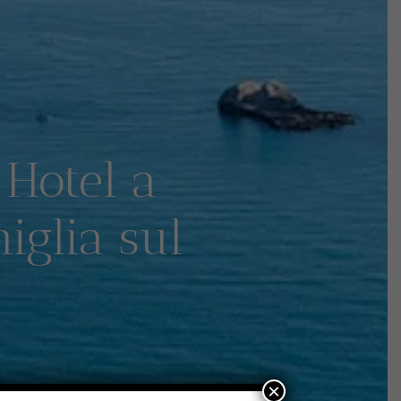
 Hotel a
iglia sul
×