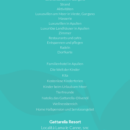
Strand
Aktivitäten
Luxusvillen am Meer in Vieste, Gargano
Masserie
Luxusvillen in Apulien
Luxuriöse Landhäuser in Apulien
Zimmer
Restaurants und cafés
Entspannen und pflegen
Radeln
Dorfkarte
Familienhotel in Apulien
Die Welt der Kinder
Kita
Kostenlose Kinderferien
Kinder beim Urlaub am Meer
Tierfreunde
Natolio, das Gattarella-Olivenöl
Wellnessbereich
Home Halbpension und Serviceangebot
Gattarella Resort
Località Lama le Canne, snc