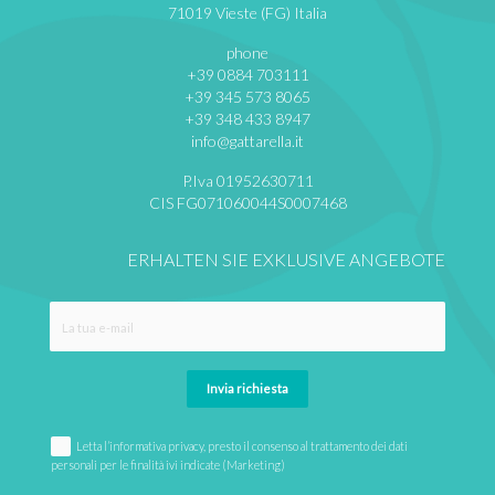
71019 Vieste (FG) Italia
phone
+39 0884 703111
+39 345 573 8065
+39 348 433 8947
info@gattarella.it
P.Iva 01952630711
CIS FG071060044S0007468
ERHALTEN SIE EXKLUSIVE ANGEBOTE
Invia richiesta
Letta l’informativa privacy, presto il consenso al trattamento dei dati
personali per le finalità ivi indicate (Marketing)