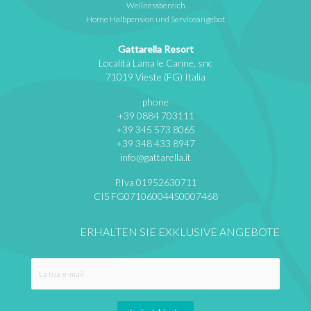
Wellnessbereich
Home Halbpension und Serviceangebot
Gattarella Resort
Località Lama le Canne, snc
71019 Vieste (FG) Italia
phone
+39 0884 703111
+39 345 573 8065
+39 348 433 8947
info@gattarella.it
P.Iva 01952630711
CIS FG071060044S0007468
ERHALTEN SIE EXKLUSIVE ANGEBOTE