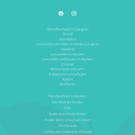
Strandhochzeit in Gargano
Strand
Aktivitäten
Luxusvillen am Meer in Vieste, Gargano
Masserie
Luxusvillen in Apulien
Luxuriöse Landhäuser in Apulien
Zimmer
Restaurants und cafés
Entspannen und pflegen
Radeln
Dorfkarte
Familienhotel in Apulien
Die Welt der Kinder
Kita
Kostenlose Kinderferien
Kinder beim Urlaub am Meer
Tierfreunde
Natolio, das Gattarella-Olivenöl