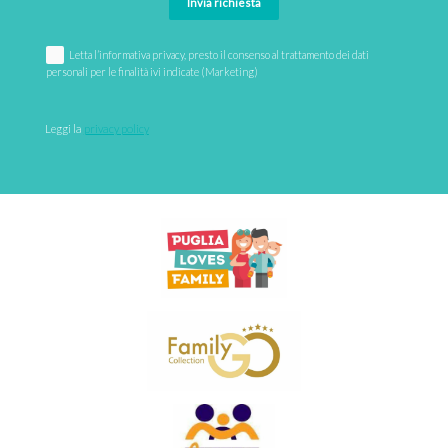
Invia richiesta
Letta l’informativa privacy, presto il consenso al trattamento dei dati
personali per le finalità ivi indicate (Marketing)
Leggi la 
privacy policy