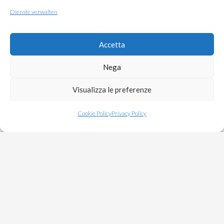
und viel Platz, Wellness und Spaß, Qualitätsservice und
Dienste verwalten
maßgeschneiderte Unterhaltung miteinander verbunden
werden, sind Sie hier richtig.
Accetta
Hier können Sie die Lösung wählen, die am besten zu den
Nega
Bedürfnissen Ihrer Familie passt: die Lösungen mit Hotel-
Formel, um Ihren Urlaub am Meer zu genießen, ohne sich
Visualizza le preferenze
um irgendetwas kümmern zu müssen, oder die Residence-
Formel, um die Wärme und den Genuss eines richtigen
Cookie Policy
Privacy Policy
Zuhauses auch im Urlaub wiederzufinden. In beiden Fällen
erwartet Sie in Apulien unser Family Hotel in Vieste mit
seinem kristallklaren, flachen Meer, einem langen
Privatstrand mit weichem Sand und 15 Hektar Pinienwald
und Olivenhainen.