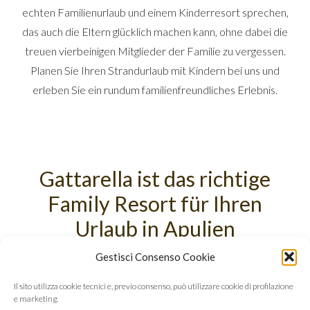
echten Familienurlaub und einem Kinderresort sprechen,
das auch die Eltern glücklich machen kann, ohne dabei die
treuen vierbeinigen Mitglieder der Familie zu vergessen.
Planen Sie Ihren Strandurlaub mit Kindern bei uns und
Kinderanimation
erleben Sie ein rundum familienfreundliches Erlebnis.
Animation für Teenies
Animation für Erwachsene
Gattarella ist das richtige
Family Resort für Ihren
Urlaub in Apulien
Gestisci Consenso Cookie
Wenn Sie auf der Suche nach einem Family Hotel in Apulien
Il sito utilizza cookie tecnici e, previo consenso, può utilizzare cookie di profilazione
e marketing.
sind, bei dem Meer und neue Entdeckungen, Entspannung