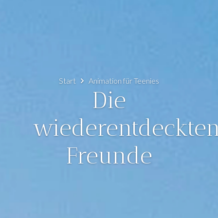
Start
Animation für Teenies
Die
wiederentdeckte
Freunde