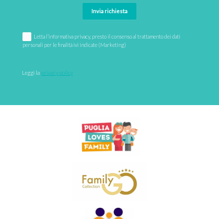
Invia richiesta
Letta l’informativa privacy, presto il consenso al trattamento dei dati
personali per le finalità ivi indicate (Marketing)
Leggi la 
privacy policy