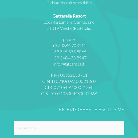
Dichiarazione di Accessibilità
Gattarella Resort
Località Lama le Canne, snc
71019 Vieste (FG) Italia
phone
+39 0884 703111
+39 345 573 8065
+39 348 433 8947
info@gattarella.it
P.Iva 01952630711
CIN IT071060A100021360
CIR 071060A100021360
CIS FG071060044S0007468
RICEVI OFFERTE ESCLUSIVE