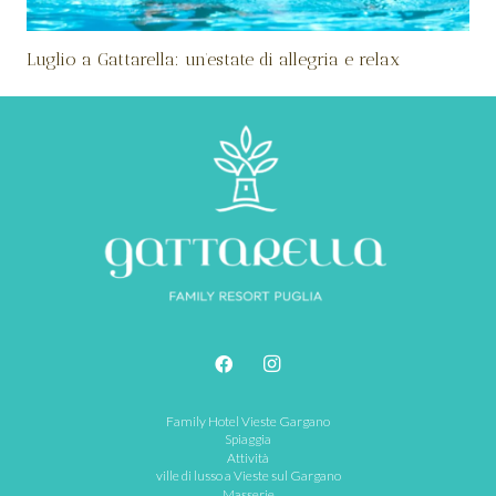
Luglio a Gattarella: un’estate di allegria e relax
Family Hotel Vieste Gargano
Spiaggia
Attività
ville di lusso a Vieste sul Gargano
Masserie