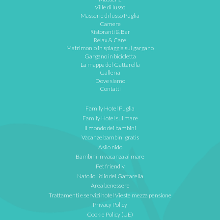
Ville di lusso
Masserie di lusso Puglia
Camere
Ristoranti & Bar
Relax & Care
Matrimonio in spiaggia sul gargano
Gargano in bicicletta
La mappa del Gattarella
Galleria
Dove siamo
Contatti
Family Hotel Puglia
Family Hotel sul mare
Il mondo dei bambini
Vacanze bambini gratis
Asilo nido
Bambini in vacanza al mare
Pet friendly
Natolio, l’olio del Gattarella
Area benessere
Trattamenti e servizi hotel Vieste mezza pensione
Privacy Policy
Cookie Policy (UE)