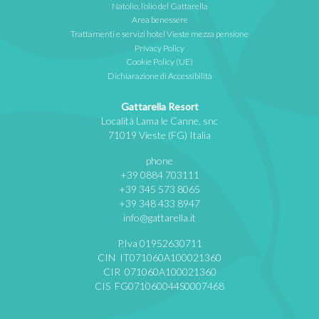
Natolio, l’olio del Gattarella
Area benessere
Trattamenti e servizi hotel Vieste mezza pensione
Privacy Policy
Cookie Policy (UE)
Dichiarazione di Accessibilità
Gattarella Resort
Località Lama le Canne, snc
71019 Vieste (FG) Italia
phone
+39 0884 703111
+39 345 573 8065
+39 348 433 8947
info@gattarella.it
P.Iva 01952630711
CIN IT071060A100021360
CIR 071060A100021360
CIS FG071060044S0007468