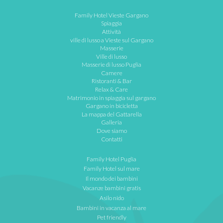
Family Hotel Vieste Gargano
Spiaggia
Attività
ville di lusso a Vieste sul Gargano
Masserie
Ville di lusso
Masserie di lusso Puglia
Camere
Ristoranti & Bar
Relax & Care
Matrimonio in spiaggia sul gargano
Gargano in bicicletta
La mappa del Gattarella
Galleria
Dove siamo
Contatti
Family Hotel Puglia
Family Hotel sul mare
Il mondo dei bambini
Vacanze bambini gratis
Asilo nido
Bambini in vacanza al mare
Pet friendly